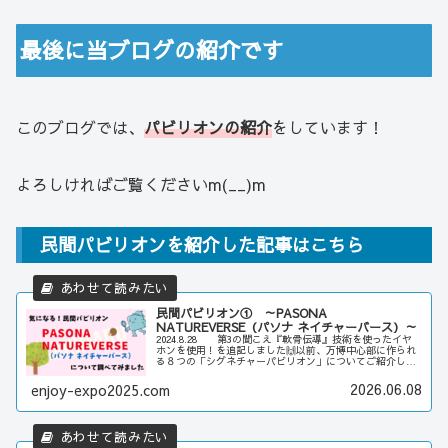
最後に当ブログの紹介です
このブログでは、
パビリオンの紹介
をしています！
よろしければご覧くださいm(__)m
民間パビリオンを紹介した記事はこちら
民間パビリオン① ～PASONA
NATUREVERSE（パソナ ネイチャーバース）～
2024.8.28 第3の聞こえ『軟骨伝導』技術を使ったイヤ
ホンを使用！を追記しました🙌以前、万博中心部に作られ
る８つの「シグネチャーパビリオン」についてご紹介しま
した今回からは…じゃじゃーん、「民間パビリオン」につ
いて、ご紹介していきた...
2026.06.08
enjoy-expo2025.com