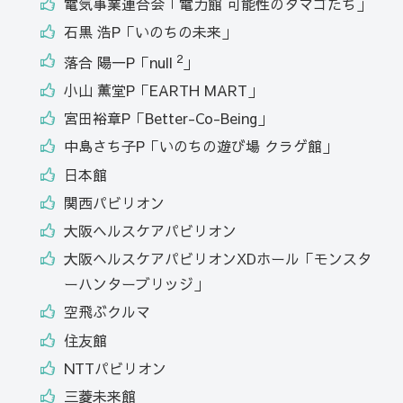
電気事業連合会「電力館 可能性のタマゴたち」
石黒 浩P「いのちの未来」
2
落合 陽一P「null
」
小山 薫堂P「EARTH MART」
宮田裕章P「Better-Co-Being」
中島さち子P「いのちの遊び場 クラゲ館」
日本館
関西パビリオン
大阪ヘルスケアパビリオン
大阪ヘルスケアパビリオンXDホール「モンスタ
ーハンターブリッジ」
空飛ぶクルマ
住友館
NTTパビリオン
三菱未来館