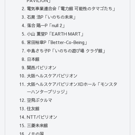
PAVILION」
電気事業連合会「電力館 可能性のタマゴたち」
石黒 浩P「いのちの未来」
落合 陽一P「null 2」
小山 薫堂P「EARTH MART」
宮田裕章P「Better-Co-Being」
中島さち子P「いのちの遊び場 クラゲ館」
日本館
関西パビリオン
大阪ヘルスケアパビリオン
大阪ヘルスケアパビリオンXDホール「モンスタ
ーハンターブリッジ」
空飛ぶクルマ
住友館
NTTパビリオン
三菱未来館
ノモの国