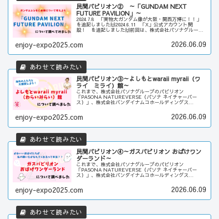
民間パビリオン② ～「GUNDAM NEXT
FUTURE PAVILION」～
2024.7.8 「実物大ガンダム像が大阪・関西万博に！！」
を追記しました🙌2024.6.11 「X」公式アカウント開
設！ を追記しました🙌前回は、株式会社パソナグループ
のパビリオン「PASONA NATUREVERSE（パソナ ネイ
チャー...
2026.06.09
enjoy-expo2025.com
民間パビリオン③～よしもとwaraii myraii（ワ
ライ ミライ）館～
これまで、株式会社パソナグループのパビリオン
「PASONA NATUREVERSE（パソナ ネイチャーバー
ス）」、株式会社バンダイナムコホールディングス
「GUNDAM NEXT FUTURE PAVILION」を見てきまし
たが、第3弾の今回...
2026.06.09
enjoy-expo2025.com
民間パビリオン④～ガスパビリオン おばけワン
ダーランド～
これまで、株式会社パソナグループのパビリオン
「PASONA NATUREVERSE（パソナ ネイチャーバー
ス）」、株式会社バンダイナムコホールディングス
「GUNDAM NEXT FUTURE PAVILION」、吉本興業の
「よしもとwara...
2026.06.09
enjoy-expo2025.com