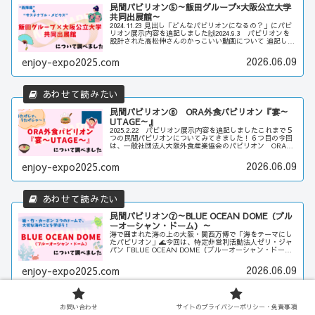
民間パビリオン⑤～飯田グループ×大阪公立大学
共同出展館～
2024.11.23 見出し「どんなパビリオンになるの？」にパビ
リオン展示内容を追記しました🙌2024.9.3 パビリオンを
設計された高松伸さんのかっこいい動画について 追記しま
した🙌これまで「PASONA NATUREVERSE（パソナ ...
2026.06.09
enjoy-expo2025.com
民間パビリオン⑥ ORA外食パビリオン『宴～
UTAGE～』
2025.2.22 パビリオン展示内容を追記しましたこれまで５
つの民間パビリオンについてみてきました！６つ目の今回
は、一般社団法人大阪外食産業協会のパビリオン ORA外
食パビリオン『宴～UTAGE～』食べること飲むことが大
好きな私、『宴～U...
2026.06.09
enjoy-expo2025.com
民間パビリオン⑦～BLUE OCEAN DOME（ブル
ーオーシャン・ドーム）～
海で囲まれた海の上の大阪・関西万博で「海をテーマにし
たパビリオン」🌊今回は、特定非営利活動法人ゼリ・ジャ
パン「BLUE OCEAN DOME（ブルーオーシャン・ドー
ム）」について調べてみます！私、小さいころから海が好
き💓BLUE OCEAN...
2026.06.09
enjoy-expo2025.com
お問い合わせ
サイトのプライバシーポリシー・免責事項