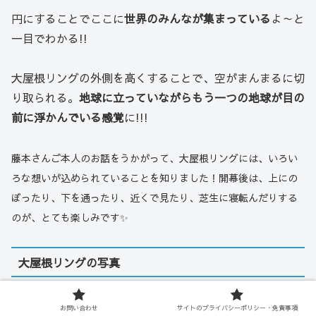
円にすることでここに
世界のみんなが集まっている
よ～と
一目でわかる!!
大屋根リングの外側を高くすることで、空がまんまるに切
り取られる。
地球に立っていながらもう一つの地球が目の
前に浮かんでいる感覚
に!!!
藤本さんご本人のお話をうかがって、大屋根リングには、いろい
ろな想いが込められていることを知りました！開幕後は、上にの
ぼったり、下を通ったり、近くで見たり、芝生に寝転んだり
する
のが、
とても楽しみです✨
大屋根リングの写真
リングの虜になった2023年11月から、毎月撮っている写
お問い合わせ
サイトのプライバシーポリシー・免責事項