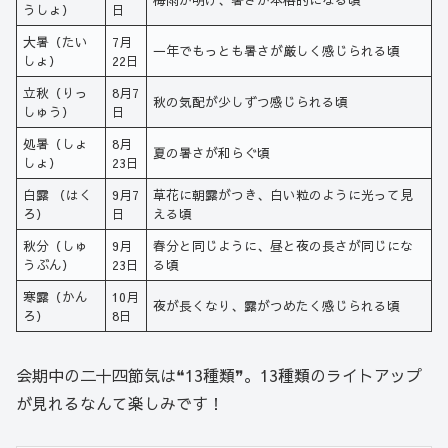
うしょ）
日
大暑（たい
7月
一年でもっとも暑さが厳しく感じられる頃
しょ）
22日
立秋（りっ
8月7
秋の気配が少しずつ感じられる頃
しゅう）
日
処暑（しょ
8月
夏の暑さが和らぐ頃
しょ）
23日
白露 （はく
9月7
草花に朝露がつき、白い粒のように光って見
ろ）
日
える頃
秋分（しゅ
9月
春分と同じように、昼と夜の長さが同じにな
うぶん）
23日
る頃
寒露（かん
10月
夜が長くなり、露がつめたく感じられる頃
ろ）
8日
会期中の二十四節気は❝13種類❞。13種類のライトアップ
が見れるなんて楽しみです！