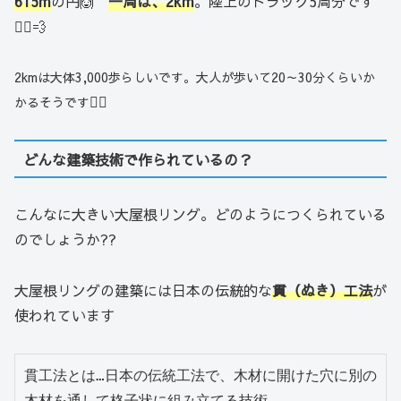
615m
の円🙆
一周は、2km
。陸上のトラック5周分です
🏃‍♀️💨
2kmは大体3,000歩らしいです。大人が歩いて20～30分くらいか
🚶‍♂️
かるそうです
どんな建築技術で作られているの？
こんなに大きい大屋根リング。どのようにつくられている
のでしょうか??
大屋根リングの建築には日本の伝統的な
貫
（
ぬき
）
工法
が
使われています
貫工法とは…日本の伝統工法で、木材に開けた穴に別の
木材を通して格子状に組み立てる技術。