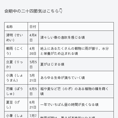
会期中の二十四節気はこちら👇
名称
日付
清明（せい
4月4
清々しい春の息吹を感じる頃
めい）
日
穀雨（こく
4月
地上にあるたくさんの穀物に雨が振り、水分
う）
20日
と栄養がため込まれる頃
立夏（りっ
5月5
夏がはじまる頃
か）
日
小満（しょ
5月
あらゆる生命が満ちていく頃
うまん）
21日
芒種（ぼう
6月5
稲や麦など芒（のぎ）のある植物の種を蒔く
しゅ）
日
頃
夏至（げ
6月
一年でいちばん昼の時間が長くなる頃
し）
21日
小暑（しょ
7月7
梅雨が明け、暑さが本格的になる頃