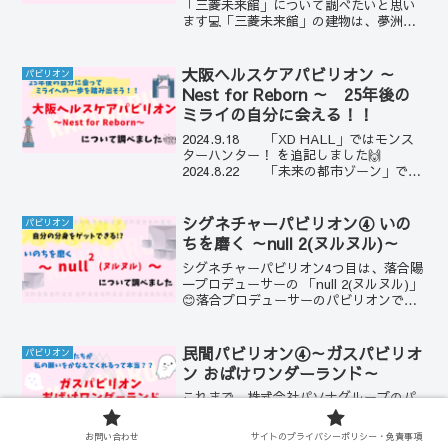
「三菱未来館」について調べたいと思い
ます💻「三菱未来館」の建物は、夢洲に
行ったときに、いつもかっこいいなと思
いながら見ています✨パビリオンでは、
シャトルに乗って旅ができるそうですよ
大阪ヘルスケアパビリオン ～
パビリオン
～～民間パビリオンにつき...
Nest for Reborn ～ 25年後の
ミライの自分に会える！！
2024.9.18 「XD HALL」ではモンス
ターハンター！ を追記しました🙌
2024.8.22 「未来の都市ゾーン」でリ
アル人生ゲーム／「展示・出展ゾーン」
の展示スケジュールを追記しました🙌今
回は、開催地の大阪府・大阪市が大学や
シグネチャーパビリオン④ いの
パビリオン
企業...
ちを磨く ～null 2(ヌルヌル)～
シグネチャーパビリオン4つ目は、落合陽
一プロデューサーの 「null 2(ヌルヌル)」
😊落合プロデューサーのパビリオンで
は、自分の分身を作れるらしい…??ほん
とに!?調べてみました！～大阪・関西万
博（EXPO2025）～いのち輝く未来社会
民間パビリオン④～ガスパビリオ
パビリオン
の...
ン おばけワンダーランド～
これまで、株式会社パソナグループのパ
ビリオン「PASONA
NATUREVERSE（パソナ ネイチャーバ
お問い合わせ
サイトのプライバシーポリシー・免責事項
ース）」、株式会社バンダイナムコホー