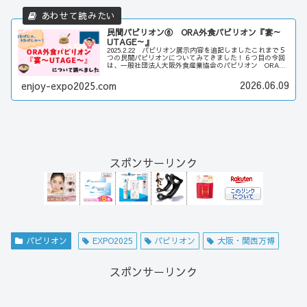
民間パビリオン⑥ ORA外食パビリオン『宴～
UTAGE～』
2025.2.22 パビリオン展示内容を追記しましたこれまで５
つの民間パビリオンについてみてきました！６つ目の今回
は、一般社団法人大阪外食産業協会のパビリオン ORA外
食パビリオン『宴～UTAGE～』食べること飲むことが大
好きな私、『宴～U...
2026.06.09
enjoy-expo2025.com
スポンサーリンク
パビリオン
EXPO2025
パビリオン
大阪・関西万博
スポンサーリンク