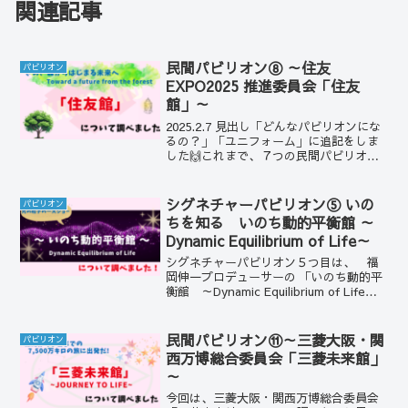
関連記事
民間パビリオン⑧ ～住友
パビリオン
EXPO2025 推進委員会「住友
館」～
2025.2.7 見出し「どんなパビリオンにな
るの？」「ユニフォーム」に追記をしま
した🙌これまで、７つの民間パビリオン
について見てきました！今回は、森や自
然をテーマにし、さまざまなクリエイタ
ーさんとのコラボレーションを予定して
シグネチャーパビリオン⑤ いの
パビリオン
いるパビリオン...
ちを知る いのち動的平衡館 ～
Dynamic Equilibrium of Life～
シグネチャーパビリオン５つ目は、 福
岡伸一プロデューサーの 「いのち動的平
衡館 ～Dynamic Equilibrium of Life
～」😊動的平衡館? 「動的平衡」って何
だろう?? 調べてみました💻～大阪・関
西万博（EXPO2025）～...
民間パビリオン⑪～三菱大阪・関
パビリオン
西万博総合委員会「三菱未来館」
～
今回は、三菱大阪・関西万博総合委員会