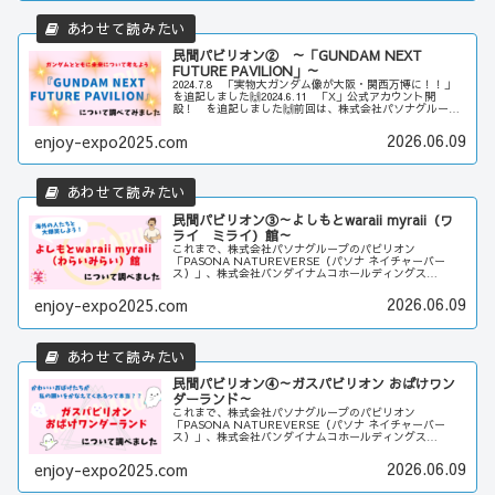
民間パビリオン② ～「GUNDAM NEXT
FUTURE PAVILION」～
2024.7.8 「実物大ガンダム像が大阪・関西万博に！！」
を追記しました🙌2024.6.11 「X」公式アカウント開
設！ を追記しました🙌前回は、株式会社パソナグループ
のパビリオン「PASONA NATUREVERSE（パソナ ネイ
チャー...
2026.06.09
enjoy-expo2025.com
民間パビリオン③～よしもとwaraii myraii（ワ
ライ ミライ）館～
これまで、株式会社パソナグループのパビリオン
「PASONA NATUREVERSE（パソナ ネイチャーバー
ス）」、株式会社バンダイナムコホールディングス
「GUNDAM NEXT FUTURE PAVILION」を見てきまし
たが、第3弾の今回...
2026.06.09
enjoy-expo2025.com
民間パビリオン④～ガスパビリオン おばけワン
ダーランド～
これまで、株式会社パソナグループのパビリオン
「PASONA NATUREVERSE（パソナ ネイチャーバー
ス）」、株式会社バンダイナムコホールディングス
「GUNDAM NEXT FUTURE PAVILION」、吉本興業の
「よしもとwara...
2026.06.09
enjoy-expo2025.com