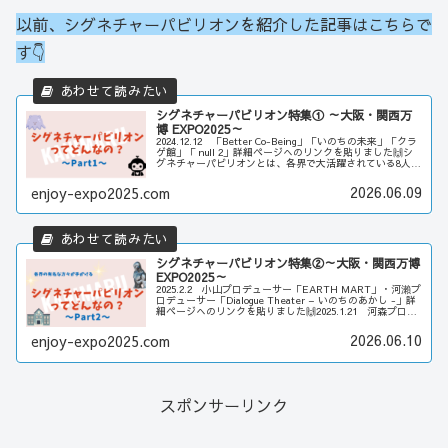
以前、シグネチャーパビリオンを紹介した記事はこちらで
す👇
シグネチャーパビリオン特集① ～大阪・関西万
博 EXPO2025～
2024.12.12 「Better Co-Being」「いのちの未来」「クラ
ゲ館」「 null 2」詳細ページへのリンクを貼りました🙌シ
グネチャーパビリオンとは、各界で大活躍されている8人の
素晴らしいプロデューサーの方々が、それぞれのテー...
2026.06.09
enjoy-expo2025.com
シグネチャーパビリオン特集②～大阪・関西万博
EXPO2025～
2025.2.2 小山プロデューサー「EARTH MART」・河瀨プ
ロデューサー「Dialogue Theater – いのちのあかし -」詳
細ページへのリンクを貼りました🙌2025.1.21 河森プロデ
ューサー「いのちめぐる冒険」詳細ペー...
2026.06.10
enjoy-expo2025.com
スポンサーリンク