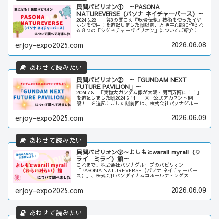
民間パビリオン① ～PASONA
NATUREVERSE（パソナ ネイチャーバース）～
2024.8.28 第3の聞こえ『軟骨伝導』技術を使ったイヤ
ホンを使用！を追記しました🙌以前、万博中心部に作られ
る８つの「シグネチャーパビリオン」についてご紹介しま
した今回からは…じゃじゃーん、「民間パビリオン」につ
いて、ご紹介していきた...
2026.06.08
enjoy-expo2025.com
民間パビリオン② ～「GUNDAM NEXT
FUTURE PAVILION」～
2024.7.8 「実物大ガンダム像が大阪・関西万博に！！」
を追記しました🙌2024.6.11 「X」公式アカウント開
設！ を追記しました🙌前回は、株式会社パソナグループ
のパビリオン「PASONA NATUREVERSE（パソナ ネイ
チャー...
2026.06.09
enjoy-expo2025.com
民間パビリオン③～よしもとwaraii myraii（ワ
ライ ミライ）館～
これまで、株式会社パソナグループのパビリオン
「PASONA NATUREVERSE（パソナ ネイチャーバー
ス）」、株式会社バンダイナムコホールディングス
「GUNDAM NEXT FUTURE PAVILION」を見てきまし
たが、第3弾の今回...
2026.06.09
enjoy-expo2025.com