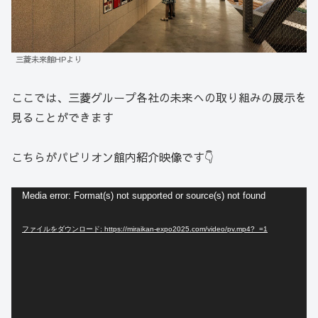
三菱未来館HPより
ここでは、三菱グループ各社の未来への取り組みの展示を
見ることができます
こちらがパビリオン館内紹介映像です👇
動
Media error: Format(s) not supported or source(s) not found
画
ファイルをダウンロード: https://miraikan-expo2025.com/video/pv.mp4?_=1
プ
レ
ー
ヤ
ー