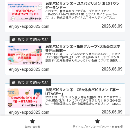
民間パビリオン④～ガスパビリオン おばけワン
ダーランド～
これまで、株式会社パソナグループのパビリオン
「PASONA NATUREVERSE（パソナ ネイチャーバー
ス）」、株式会社バンダイナムコホールディングス
「GUNDAM NEXT FUTURE PAVILION」、吉本興業の
「よしもとwara...
2026.06.09
enjoy-expo2025.com
民間パビリオン⑤～飯田グループ×大阪公立大学
共同出展館～
2024.11.23 見出し「どんなパビリオンになるの？」にパビ
リオン展示内容を追記しました🙌2024.9.3 パビリオンを
設計された高松伸さんのかっこいい動画について 追記しま
した🙌これまで「PASONA NATUREVERSE（パソナ ...
2026.06.09
enjoy-expo2025.com
民間パビリオン⑥ ORA外食パビリオン『宴～
UTAGE～』
2025.2.22 パビリオン展示内容を追記しましたこれまで５
つの民間パビリオンについてみてきました！６つ目の今回
は、一般社団法人大阪外食産業協会のパビリオン ORA外
食パビリオン『宴～UTAGE～』食べること飲むことが大
好きな私、『宴～U...
2026.06.09
enjoy-expo2025.com
お問い合わせ
サイトのプライバシーポリシー・免責事項