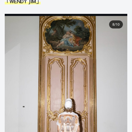
「WENDY JIM」