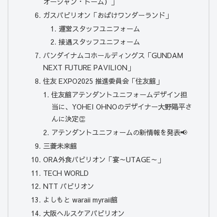
オーシャン・ドーム）」
ガスパビリオン「おばけワンダーランド」
運営スタッフユニフォーム
接遇スタッフユニフォーム
バンダイナムコホールディングス「GUNDAM
NEXT FUTURE PAVILION」
住友 EXPO2025 推進委員会「住友館」
住友館アテンダントユニフォームデザイン担
当に、YOHEI OHNOのデザイナー大野陽平さ
んに決定👏
アテンダントユニフォームの新情報を発表📢
三菱未来館
ORA外食パビリオン「宴～UTAGE～」
TECH WORLD
NTT パビリオン
よしもと waraii myraii館
大阪ヘルスケアパビリオン